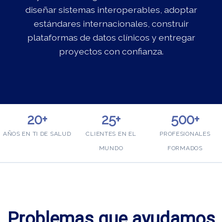
diseñar sistemas interoperables, adoptar
estándares internacionales, construir
plataformas de datos clínicos y entregar
proyectos con confianza.
20+
25+
500+
AÑOS EN TI DE SALUD
CLIENTES EN EL
PROFESIONALES
MUNDO
FORMADOS
Problemas que ayudamos